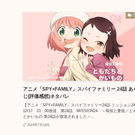
アニメ「SPY×FAMILY」スパイファミリー 24話 
じ(評価感想)ネタバレ
【アニメ「SPY×FAMILY」スパイファミリー24話 ミッション24
12/17 23：00放送 第24話 MISSION24 ～母役と妻役／
とかいもの 第24話が放送されました～...
2023年7月10日