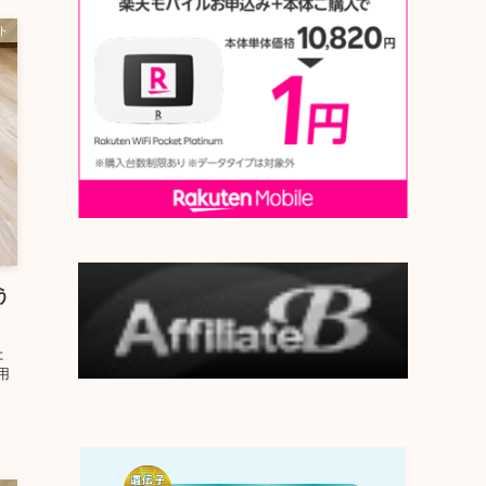
ト
う
た
用