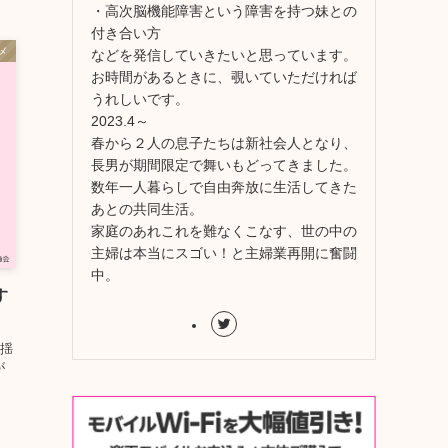
・高次脳機能障害という障害を持つ妹との
付き合い方
メ
などを発信していきたいと思っています。
お時間があるときに、覗いていただければ
うれしいです。
2023.4～
春から２人の息子たちは新社会人となり、
長男が期間限定で舞いもどってきました。
数年一人暮らしで自由奔放に生活してきた
あとの共同生活。
家庭のあれこれを難なくこなす、世の中の
主婦は本当にスゴい！と主婦業再開に奮闘
中。
す
～揺
が