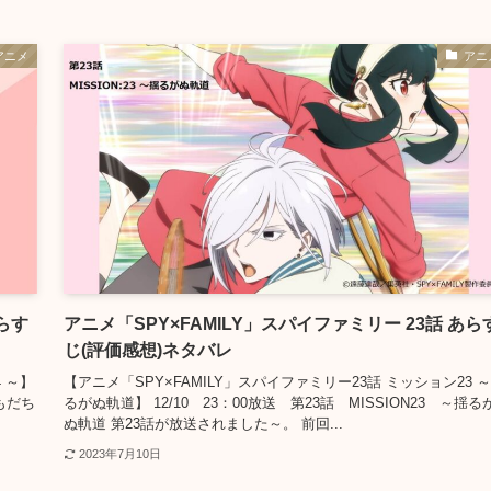
アニメ
アニ
あらす
アニメ「SPY×FAMILY」スパイファミリー 23話 あら
じ(評価感想)ネタバレ
 ～】
【アニメ「SPY×FAMILY」スパイファミリー23話 ミッション23 
ともだち
るがぬ軌道】 12/10 23：00放送 第23話 MISSION23 ～揺る
ぬ軌道 第23話が放送されました～。 前回...
2023年7月10日