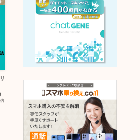
ト
イリ
機
配信