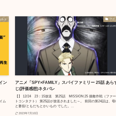
カルト
アニ
イン
アニメ「SPY×FAMILY」スパイファミリー 25話 あら
じ(評価感想)ネタバレ
【】 12/24 23：15放送 第25話 MISSION:25 接敵作戦（ファ
ライム
トコンタクト） 第25話が放送されました～。 前回の第24話は、母
と妻役/ともだちとかいもの でした。...
2023年7月10日