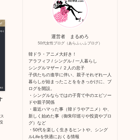
メ
運営者 まるめろ
50代女性ブログ（あらふぃふブログ）
韓ドラ・アニメ大好き！
アラフィフ / シングル / 一人暮らし
シングルマザー / ２人の息子
子供たちの進学に伴い、親子それぞれ一人
暮らしが始まったことををきっかけに、ブ
ログを開設。
・シングルならではの子育て中のエピソー
す
ドや親子関係
・最近ハマった事（韓ドラやアニメ）や、
新しく始めた事（御朱印巡りや投資やブロ
ース
役
グ）など
・50代を楽しく生きるヒントや、シング
ルLifeを快適におくる情報