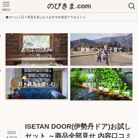
のびきま.com
MENU
ホーム
日々発見を楽しむ
おすすめ発見アラカルト
あらふぃふLife
家族のこと・子育て
日々発見を楽しむ
御朱印 アラカルト
ISETAN DOOR(伊勢丹ドア)お試し
2024
セット ～商品全部見せ 内容口コミ