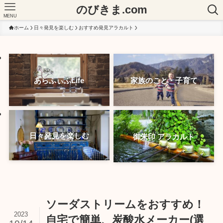
のびきま.com
MENU
ホーム
日々発見を楽しむ
おすすめ発見アラカルト
あらふぃふLife
家族のこと・子育て
日々発見を楽しむ
御朱印 アラカルト
ソーダストリームをおすすめ！
2023
自宅で簡単、炭酸水メーカー(選