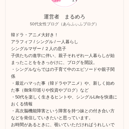
運営者 まるめろ
50代女性ブログ（あらふぃふブログ）
韓ドラ・アニメ大好き！
アラフィフ / シングル / 一人暮らし
シングルマザー / ２人の息子
子供たちの進学に伴い、親子それぞれ一人暮らしが始
まったことををきっかけに、ブログを開設。
・シングルならではの子育て中のエピソードや親子関
係
・最近ハマった事（韓ドラやアニメ）や、新しく始め
た事（御朱印巡りや投資やブログ）など
・50代を楽しく生きるヒントや、シングルLifeを快適に
おくる情報
・高次脳機能障害という障害を持つ妹との付き合い方
などを発信していきたいと思っています。
お時間があるときに、覗いていただければうれしいで