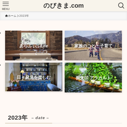
のびきま.com
MENU
ホーム
2023年
あらふぃふLife
家族のこと・子育て
日々発見を楽しむ
御朱印 アラカルト
2023年
– date –